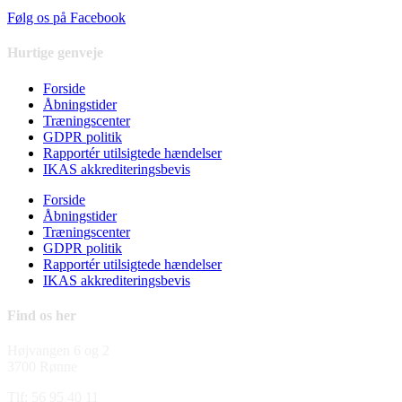
Følg os på Facebook
Hurtige genveje
Forside
Åbningstider
Træningscenter
GDPR politik
Rapportér utilsigtede hændelser
IKAS akkrediteringsbevis
Forside
Åbningstider
Træningscenter
GDPR politik
Rapportér utilsigtede hændelser
IKAS akkrediteringsbevis
Find os her
Højvangen 6 og 2
3700 Rønne
Tlf: 56 95 40 11