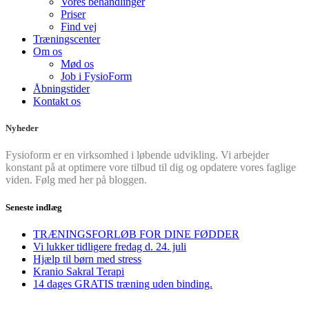
Vores behandlinger
Priser
Find vej
Træningscenter
Om os
Mød os
Job i FysioForm
Åbningstider
Kontakt os
Nyheder
Fysioform er en virksomhed i løbende udvikling. Vi arbejder
konstant på at optimere vore tilbud til dig og opdatere vores faglige
viden. Følg med her på bloggen.
Seneste indlæg
TRÆNINGSFORLØB FOR DINE FØDDER
Vi lukker tidligere fredag d. 24. juli
Hjælp til børn med stress
Kranio Sakral Terapi
14 dages GRATIS træning uden binding.