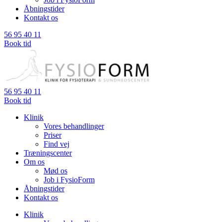
Åbningstider
Kontakt os
56 95 40 11
Book tid
56 95 40 11
Book tid
Klinik
Vores behandlinger
Priser
Find vej
Træningscenter
Om os
Mød os
Job i FysioForm
Åbningstider
Kontakt os
Klinik