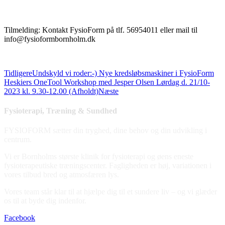
Tilmelding: Kontakt FysioForm på tlf. 56954011 eller mail til
info@fysioformbornholm.dk
Tidligere
Undskyld vi roder:-) Nye kredsløbsmaskiner i FysioForm
Heskiers OneTool Workshop med Jesper Olsen Lørdag d. 21/10-
2023 kl. 9.30-12.00 (Afholdt)
Næste
Fysioterapi, Træning & Sundhed
FYSIOFORM sætter din tryghed, dine behov og din udvikling i
centrum.
Vi er Bornholms største klinik for fysioterapi og øens eneste
fysioterapeutiske træningscenter. Fagligheden er høj, variationen i
vores tilbud bred og atmosfæren lys.
Vores team står klar til at hjælpe dig til et sundere liv – og vi glæder
os til at byde dig indenfor.
Facebook