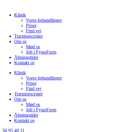
Videre
til
Klinik
indhold
Vores behandlinger
Priser
Find vej
Træningscenter
Om os
Mød os
Job i FysioForm
Åbningstider
Kontakt os
Klinik
Vores behandlinger
Priser
Find vej
Træningscenter
Om os
Mød os
Job i FysioForm
Åbningstider
Kontakt os
56 95 40 11