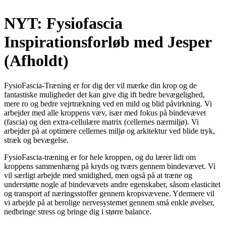
NYT: Fysiofascia
Inspirationsforløb med Jesper
(Afholdt)
FysioFascia-Træning er for dig der vil mærke din krop og de
fantastiske muligheder det kan give dig ift bedre bevægelighed,
mere ro og bedre vejrtrækning ved en mild og blid påvirkning. Vi
arbejder med alle kroppens væv, især med fokus på bindevævet
(fascia) og den extra-cellulære matrix (cellernes nærmiljø). Vi
arbejder på at optimere cellernes miljø og arkitektur ved blide tryk,
stræk og bevægelse.
FysioFascia-træning er for hele kroppen, og du lærer lidt om
kroppens sammenhæng på kryds og tværs gennem bindevævet. Vi
vil særligt arbejde med smidighed, men også på at træne og
understøtte nogle af bindevævets andre egenskaber, såsom elasticitet
og transport af næringsstoffer gennem kropsvævene. Ydermere vil
vi arbejde på at berolige nervesystemet gennem små enkle øvelser,
nedbringe stress og bringe dig i større balance.