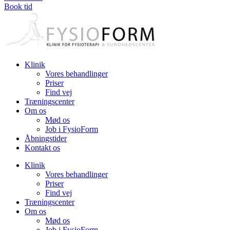
Book tid
Klinik
Vores behandlinger
Priser
Find vej
Træningscenter
Om os
Mød os
Job i FysioForm
Åbningstider
Kontakt os
Klinik
Vores behandlinger
Priser
Find vej
Træningscenter
Om os
Mød os
Job i FysioForm