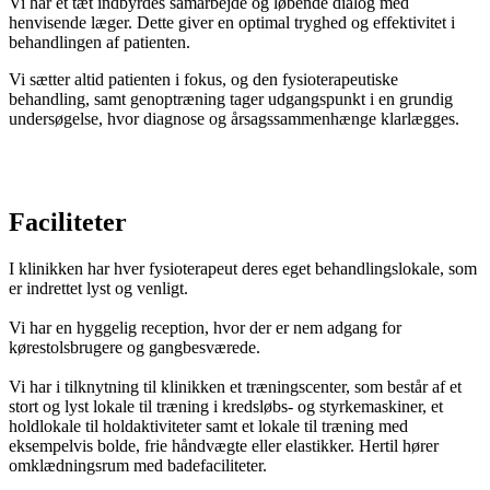
Vi har et tæt indbyrdes samarbejde og løbende dialog med
henvisende læger. Dette giver en optimal tryghed og effektivitet i
behandlingen af patienten.
Vi sætter altid patienten i fokus, og den fysioterapeutiske
behandling, samt genoptræning tager udgangspunkt i en grundig
undersøgelse, hvor diagnose og årsagssammenhænge klarlægges.
Faciliteter
I klinikken har hver fysioterapeut deres eget behandlingslokale, som
er indrettet lyst og venligt.
Vi har en hyggelig reception, hvor der er nem adgang for
kørestolsbrugere og gangbesværede.
Vi har i tilknytning til klinikken et træningscenter, som består af et
stort og lyst lokale til træning i kredsløbs- og styrkemaskiner, et
holdlokale til holdaktiviteter samt et lokale til træning med
eksempelvis bolde, frie håndvægte eller elastikker. Hertil hører
omklædningsrum med badefaciliteter.