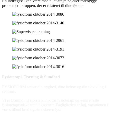
En indlægssål kan være med til at afhjælpe eller forebygge
problemer i kroppen, der er relateret til dine fødder.
Fysioterapi, Træning & Sundhed
FYSIOFORM sætter din tryghed, dine behov og din udvikling i
centrum.
Vi er Bornholms største klinik for fysioterapi og øens eneste
fysioterapeutiske træningscenter. Fagligheden er høj, variationen i
vores tilbud bred og atmosfæren lys.