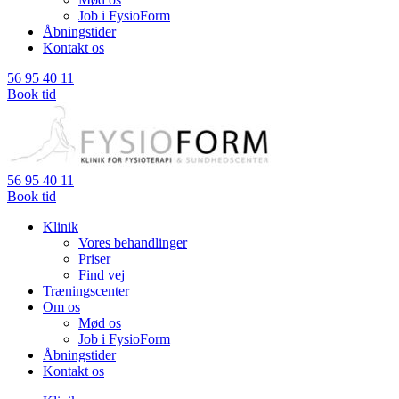
Job i FysioForm
Åbningstider
Kontakt os
56 95 40 11
Book tid
56 95 40 11
Book tid
Klinik
Vores behandlinger
Priser
Find vej
Træningscenter
Om os
Mød os
Job i FysioForm
Åbningstider
Kontakt os