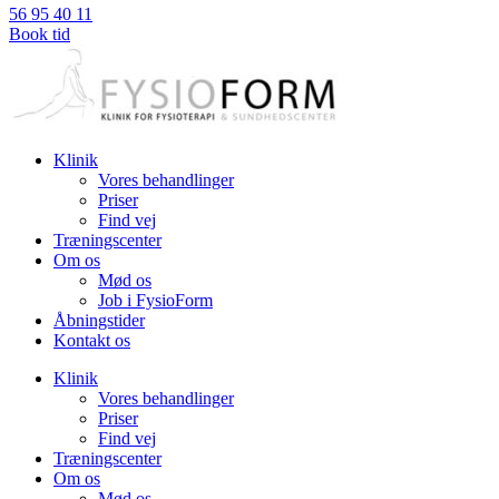
56 95 40 11
Book tid
Klinik
Vores behandlinger
Priser
Find vej
Træningscenter
Om os
Mød os
Job i FysioForm
Åbningstider
Kontakt os
Klinik
Vores behandlinger
Priser
Find vej
Træningscenter
Om os
Mød os