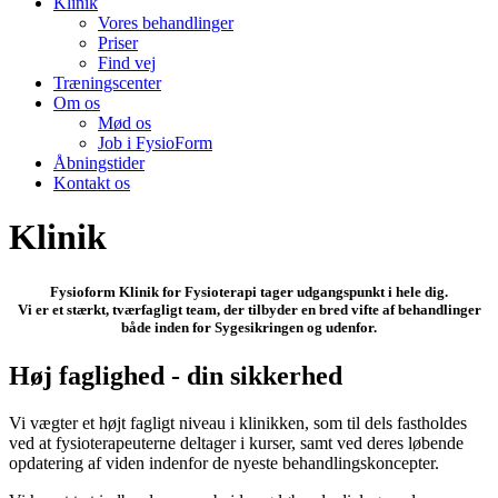
Klinik
Vores behandlinger
Priser
Find vej
Træningscenter
Om os
Mød os
Job i FysioForm
Åbningstider
Kontakt os
Klinik
Fysioform Klinik for Fysioterapi tager udgangspunkt i hele dig.
Vi er et stærkt, tværfagligt team, der tilbyder en bred vifte af behandlinger
både inden for Sygesikringen og udenfor.
Høj faglighed - din sikkerhed
Vi vægter et højt fagligt niveau i klinikken, som til dels fastholdes
ved at fysioterapeuterne deltager i kurser, samt ved deres løbende
opdatering af viden indenfor de nyeste behandlingskoncepter.