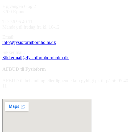
Højvangen 6 og 2
3700 Rønne
Tlf: 56 95 40 11
Mandag til fredag fra kl. 10-12
Email:
info@fysioformbornholm.dk
Sikker mail:
Sikkermail@fysioformbornholm.dk
AFBUD til Fysioform
AFBUD til behandling eller lignende kun gyldigt pr. tlf på 56 95 40
11