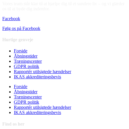
Vores team står klar til at hjælpe dig til et sundere liv – og vi glæder
os til at byde dig indenfor.
Facebook
Følg os på Facebook
Hurtige genveje
Forside
Åbningstider
Træningscenter
GDPR politik
Rapportér utilsigtede hændelser
IKAS akkrediteringsbevis
Forside
Åbningstider
Træningscenter
GDPR politik
Rapportér utilsigtede hændelser
IKAS akkrediteringsbevis
Find os her