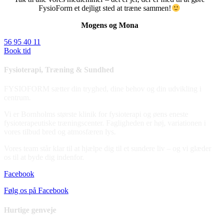
FysioForm et dejligt sted at træne sammen!
Mogens og Mona
56 95 40 11
Book tid
Fysioterapi, Træning & Sundhed
FYSIOFORM sætter din tryghed, dine behov og din udvikling i
centrum.
Vi er Bornholms største klinik for fysioterapi og øens eneste
fysioterapeutiske træningscenter. Fagligheden er høj, variationen i
vores tilbud bred og atmosfæren lys.
Vores team står klar til at hjælpe dig til et sundere liv – og vi glæder
os til at byde dig indenfor.
Facebook
Følg os på Facebook
Hurtige genveje