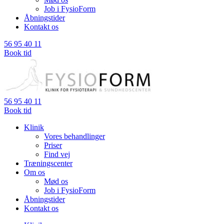
Job i FysioForm
Åbningstider
Kontakt os
56 95 40 11
Book tid
56 95 40 11
Book tid
Klinik
Vores behandlinger
Priser
Find vej
Træningscenter
Om os
Mød os
Job i FysioForm
Åbningstider
Kontakt os