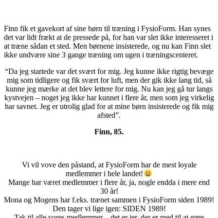
Finn fik et gavekort af sine børn til træning i FysioForm. Han synes
det var lidt frækt at de pressede på, for han var slet ikke interesseret i
at træne sådan et sted. Men børnene insisterede, og nu kan Finn slet
ikke undvære sine 3 gange træning om ugen i træningscenteret.
“Da jeg startede var det svært for mig. Jeg kunne ikke rigtig bevæge
mig som tidligere og fik svært for luft, men der gik ikke lang tid, så
kunne jeg mærke at det blev lettere for mig. Nu kan jeg gå tur langs
kystvejen – noget jeg ikke har kunnet i flere år, men som jeg virkelig
har savnet. Jeg er utrolig glad for at mine børn insisterede og fik mig
afsted”.
Finn, 85.
Vi vil vove den påstand, at FysioForm har de mest loyale
medlemmer i hele landet!
Mange har været medlemmer i flere år, ja, nogle endda i mere end
30 år!
Mona og Mogens har f.eks. trænet sammen i FysioForm siden 1989!
Den tager vi lige igen: SIDEN 1989!
Tak til alle vores medlemmer – det er jer, der er med til at gøre