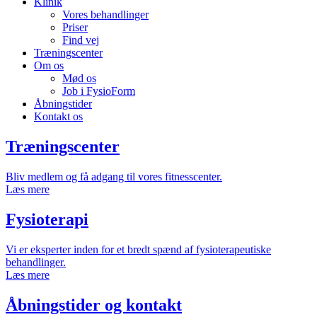
Klinik
Vores behandlinger
Priser
Find vej
Træningscenter
Om os
Mød os
Job i FysioForm
Åbningstider
Kontakt os
Træningscenter
Bliv medlem og få adgang til vores fitnesscenter.
Læs mere
Fysioterapi
Vi er eksperter inden for et bredt spænd af fysioterapeutiske
behandlinger.
Læs mere
Åbningstider og kontakt