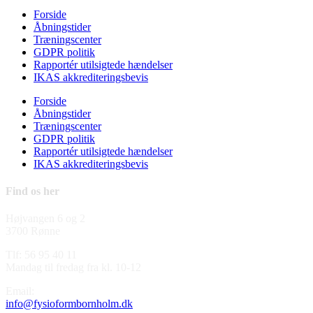
Forside
Åbningstider
Træningscenter
GDPR politik
Rapportér utilsigtede hændelser
IKAS akkrediteringsbevis
Forside
Åbningstider
Træningscenter
GDPR politik
Rapportér utilsigtede hændelser
IKAS akkrediteringsbevis
Find os her
Højvangen 6 og 2
3700 Rønne
Tlf: 56 95 40 11
Mandag til fredag fra kl. 10-12
Email:
info@fysioformbornholm.dk