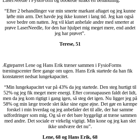
LaserNeedle i FysioForm og bookede straks en behandling.
“Efter 2 behandlinger var min smerte markant aftaget og jeg kunne
løfte min arm. Det havde jeg ikke kunnet i lang tid. Jeg kan også
sove bedre om natten. Jeg vil klart anbefale andre med smerter at
prøve LaserNeedle, for den har hjulpet mig meget mere, end andet
jeg har prøvet”.
Terese, 51
Ægteparret Lene og Hans Erik træner sammen i FysioForms
træningscenter flere gange om ugen. Hans Erik startede da han fik
konstateret nedsat lungekapacitet.
“Min lungekapacitet var på 43% da jeg startede. Den steg hurtigt til
52% og jeg fik meget mere energi. Efter coronapausen faldt det lidt,
men da jeg kom rigtigt i gang igen, så steg det igen. Nu ligger jeg på
58% og min læge troede slet ikke sine egne øjne. Det gør en kæmpe
forskel i min hverdag og jeg anbefaler det til alle, der har samme
udfordringer som mig. Og så er det bare hyggeligt at træne sammen
med andre. Det sociale er virkelig vigtigt. Min kone og jeg kan slet
ikke undvære det nu”.
Lene, 68 og Hans Erik, 68