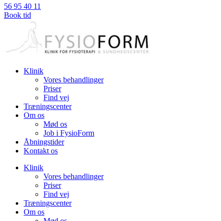
56 95 40 11
Book tid
Klinik
Vores behandlinger
Priser
Find vej
Træningscenter
Om os
Mød os
Job i FysioForm
Åbningstider
Kontakt os
Klinik
Vores behandlinger
Priser
Find vej
Træningscenter
Om os
Mød os