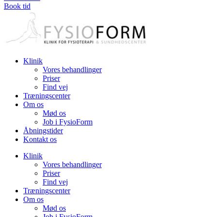
Book tid
Klinik
Vores behandlinger
Priser
Find vej
Træningscenter
Om os
Mød os
Job i FysioForm
Åbningstider
Kontakt os
Klinik
Vores behandlinger
Priser
Find vej
Træningscenter
Om os
Mød os
Job i FysioForm