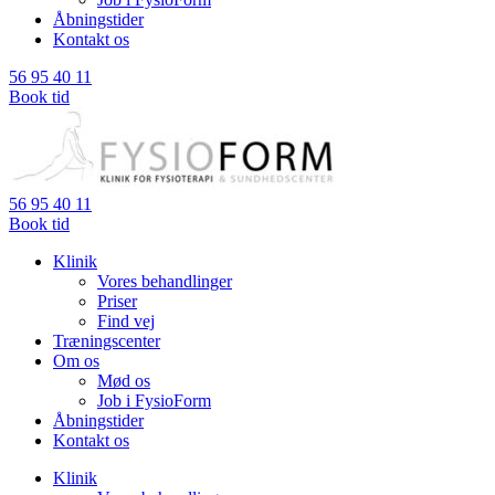
Åbningstider
Kontakt os
56 95 40 11
Book tid
56 95 40 11
Book tid
Klinik
Vores behandlinger
Priser
Find vej
Træningscenter
Om os
Mød os
Job i FysioForm
Åbningstider
Kontakt os
Klinik