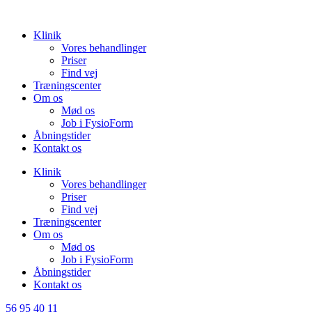
Videre
til
Klinik
indhold
Vores behandlinger
Priser
Find vej
Træningscenter
Om os
Mød os
Job i FysioForm
Åbningstider
Kontakt os
Klinik
Vores behandlinger
Priser
Find vej
Træningscenter
Om os
Mød os
Job i FysioForm
Åbningstider
Kontakt os
56 95 40 11