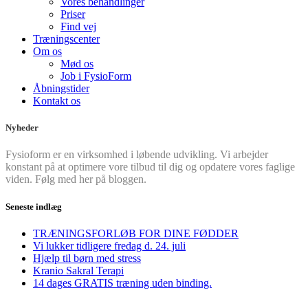
Vores behandlinger
Priser
Find vej
Træningscenter
Om os
Mød os
Job i FysioForm
Åbningstider
Kontakt os
Nyheder
Fysioform er en virksomhed i løbende udvikling. Vi arbejder
konstant på at optimere vore tilbud til dig og opdatere vores faglige
viden. Følg med her på bloggen.
Seneste indlæg
TRÆNINGSFORLØB FOR DINE FØDDER
Vi lukker tidligere fredag d. 24. juli
Hjælp til børn med stress
Kranio Sakral Terapi
14 dages GRATIS træning uden binding.