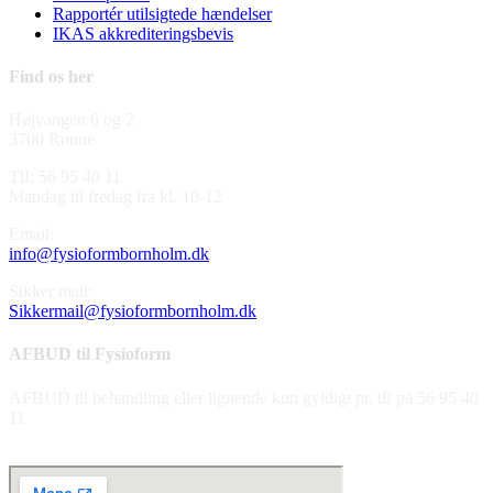
Rapportér utilsigtede hændelser
IKAS akkrediteringsbevis
Find os her
Højvangen 6 og 2
3700 Rønne
Tlf: 56 95 40 11
Mandag til fredag fra kl. 10-12
Email:
info@fysioformbornholm.dk
Sikker mail:
Sikkermail@fysioformbornholm.dk
AFBUD til Fysioform
AFBUD til behandling eller lignende kun gyldigt pr. tlf på 56 95 40
11