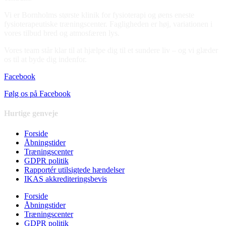
Vi er Bornholms største klinik for fysioterapi og øens eneste
fysioterapeutiske træningscenter. Fagligheden er høj, variationen i
vores tilbud bred og atmosfæren lys.
Vores team står klar til at hjælpe dig til et sundere liv – og vi glæder
os til at byde dig indenfor.
Facebook
Følg os på Facebook
Hurtige genveje
Forside
Åbningstider
Træningscenter
GDPR politik
Rapportér utilsigtede hændelser
IKAS akkrediteringsbevis
Forside
Åbningstider
Træningscenter
GDPR politik