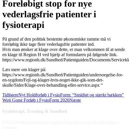
Foreløbigt stop for nye
vederlagsfrie patienter i
fysioterapi
På grund af den politisk bestemte økonomiske ramme må vi
foreløbig ikke tage flere vederlagsfrie patienter ind.
Hvis man ønsker at klage over dette, er man velkommen til at sende
en klage til Region H ved hjælp af formularen på følgende link.
https://www.regionh.dk/Sundhed/Patientguiden/Documents/Servicekl
Læs mere om klager på:
https://www.regionh.dk/Sundhed/Patientguiden/undersoegelse-for-
en-sygdom/Fejl-og-klager-hvis-noget-ikke-gik-som-det-
skulle/Sider/Klage-over-behandling-eller-service.aspx “
Tidligere
Nyt Holdforløb i FysioForm: “Smidigt og stærkt bækken”
Wuji Gong Forløb i FysioForm 2026
Næste
Fysioterapi, Træning & Sundhed
FYSIOFORM sætter din tryghed, dine behov og din udvikling i
centrum.