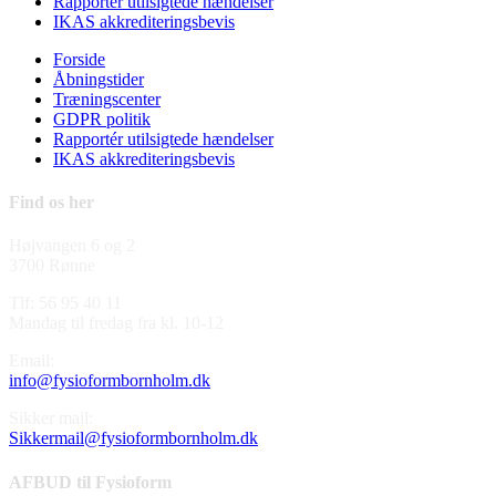
Rapportér utilsigtede hændelser
IKAS akkrediteringsbevis
Forside
Åbningstider
Træningscenter
GDPR politik
Rapportér utilsigtede hændelser
IKAS akkrediteringsbevis
Find os her
Højvangen 6 og 2
3700 Rønne
Tlf: 56 95 40 11
Mandag til fredag fra kl. 10-12
Email:
info@fysioformbornholm.dk
Sikker mail:
Sikkermail@fysioformbornholm.dk
AFBUD til Fysioform