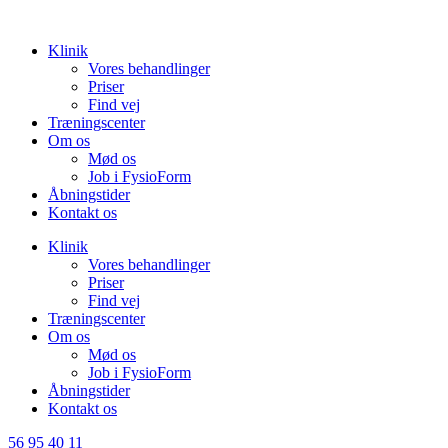
Videre
til
Klinik
indhold
Vores behandlinger
Priser
Find vej
Træningscenter
Om os
Mød os
Job i FysioForm
Åbningstider
Kontakt os
Klinik
Vores behandlinger
Priser
Find vej
Træningscenter
Om os
Mød os
Job i FysioForm
Åbningstider
Kontakt os
56 95 40 11