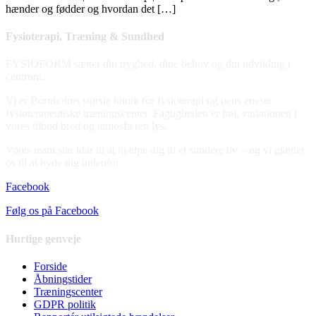
hænder og fødder og hvordan det […]
Fysioterapi, Træning & Sundhed
FYSIOFORM sætter din tryghed, dine behov og din udvikling i
centrum.
Vi er Bornholms største klinik for fysioterapi og øens eneste
fysioterapeutiske træningscenter. Fagligheden er høj, variationen i
vores tilbud bred og atmosfæren lys.
Vores team står klar til at hjælpe dig til et sundere liv – og vi glæder
os til at byde dig indenfor.
Facebook
Følg os på Facebook
Hurtige genveje
Forside
Åbningstider
Træningscenter
GDPR politik