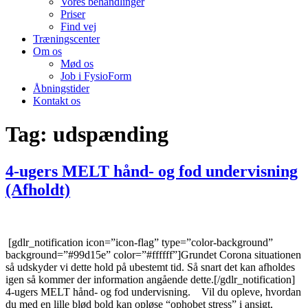
Vores behandlinger
Priser
Find vej
Træningscenter
Om os
Mød os
Job i FysioForm
Åbningstider
Kontakt os
Tag:
udspænding
4-ugers MELT hånd- og fod undervisning
(Afholdt)
[gdlr_notification icon=”icon-flag” type=”color-background”
background=”#99d15e” color=”#ffffff”]Grundet Corona situationen
så udskyder vi dette hold på ubestemt tid. Så snart det kan afholdes
igen så kommer der information angående dette.[/gdlr_notification]
4-ugers MELT hånd- og fod undervisning. Vil du opleve, hvordan
du med en lille blød bold kan opløse “ophobet stress” i ansigt,