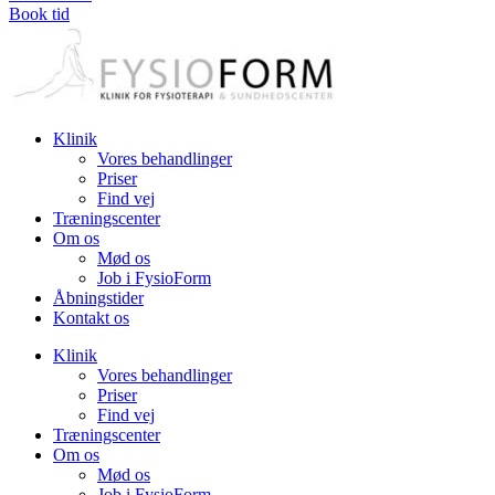
Book tid
Klinik
Vores behandlinger
Priser
Find vej
Træningscenter
Om os
Mød os
Job i FysioForm
Åbningstider
Kontakt os
Klinik
Vores behandlinger
Priser
Find vej
Træningscenter
Om os
Mød os
Job i FysioForm