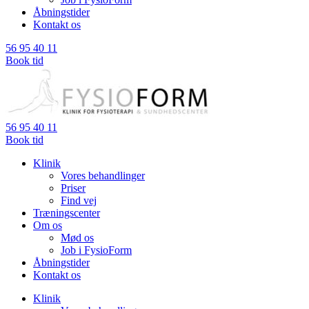
Åbningstider
Kontakt os
56 95 40 11
Book tid
56 95 40 11
Book tid
Klinik
Vores behandlinger
Priser
Find vej
Træningscenter
Om os
Mød os
Job i FysioForm
Åbningstider
Kontakt os
Klinik